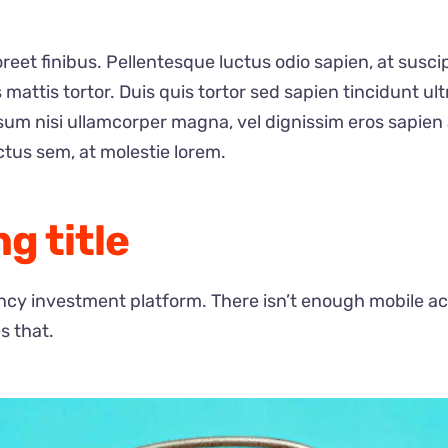
oreet finibus. Pellentesque luctus odio sapien, at susc
ttis tortor. Duis quis tortor sed sapien tincidunt ultr
um nisi ullamcorper magna, vel dignissim eros sapien
tus sem, at molestie lorem.
g title
cy investment platform. There isn’t enough mobile acce
s that.