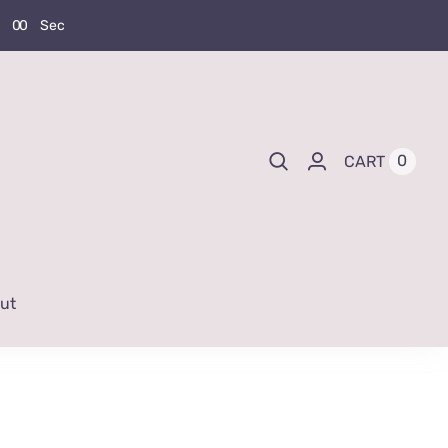
0
0
Sec
0
CART
ut