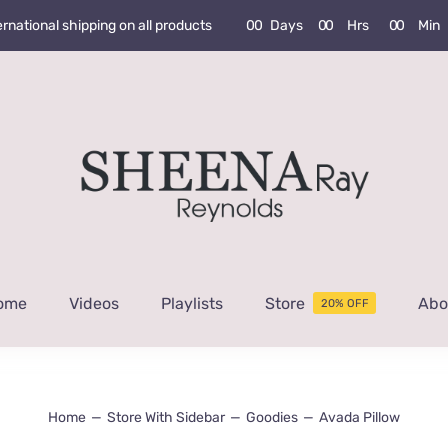
0
0
Days
0
0
Hrs
0
0
Min
ernational shipping on all products
ome
Videos
Playlists
Store
Abo
20% OFF
Home
Store With Sidebar
Goodies
Avada Pillow